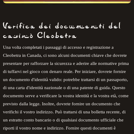
Verifica dei documenti del
casinò Cleobetra
Una volta completati i passaggi di accesso e registrazione a
Cleobetra in Canada, ci sono alcuni documenti chiave che dovrete
presentare per rafforzare la sicurezza e aderire alle normative prima
di tuffarvi nel gioco con denaro reale. Per iniziare, dovrete fornire
un documento d'identità valido: potrebbe trattarsi di un passaporto,
di una carta d'identità nazionale o di una patente di guida. Questo
documento serve a verificare la vostra identità e la vostra età, come
previsto dalla legge. Inoltre, dovrete fornire un documento che
verifichi il vostro indirizzo. Può trattarsi di una bolletta recente, di
un estratto conto bancario o di qualsiasi documento ufficiale che
riporti il vostro nome e indirizzo. Fornire questi documenti è