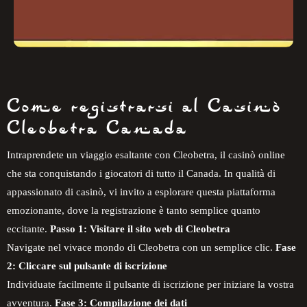
Come registrarsi al Casinò
Cleobetra Canada
Intraprendete un viaggio esaltante con Cleobetra, il casinò online
che sta conquistando i giocatori di tutto il Canada. In qualità di
appassionato di casinò, vi invito a esplorare questa piattaforma
emozionante, dove la registrazione è tanto semplice quanto
eccitante.
Passo 1: Visitare il sito web di Cleobetra
Navigate nel vivace mondo di Cleobetra con un semplice clic.
Fase
2: Cliccare sul pulsante di iscrizione
Individuate facilmente il pulsante di iscrizione per iniziare la vostra
avventura.
Fase 3: Compilazione dei dati