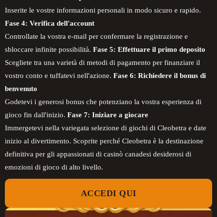
Inserite le vostre informazioni personali in modo sicuro e rapido.
Fase 4: Verifica dell'account
Controllate la vostra e-mail per confermare la registrazione e
sbloccare infinite possibilità.
Fase 5: Effettuare il primo deposito
Scegliete tra una varietà di metodi di pagamento per finanziare il
vostro conto e tuffatevi nell'azione.
Fase 6: Richiedere il bonus di
benvenuto
Godetevi i generosi bonus che potenziano la vostra esperienza di
gioco fin dall'inizio.
Fase 7: Iniziare a giocare
Immergetevi nella variegata selezione di giochi di Cleobetra e date
inizio al divertimento. Scoprite perché Cleobetra è la destinazione
definitiva per gli appassionati di casinò canadesi desiderosi di
emozioni di gioco di alto livello.
ACCEDI QUI