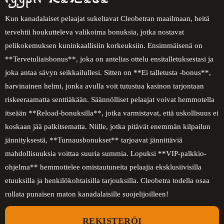
Kun kanadalaiset pelaajat sukeltavat Cleobetran maailmaan, heitä
tervehtii houkutteleva valikoima bonuksia, jotka nostavat
pelikokemuksen kuninkaallisiin korkeuksiin. Ensimmäisenä on
**Tervetuliaisbonus**, joka on antelias ottelu ensitalletuksestasi ja
joka antaa sävyn seikkailullesi. Sitten on **Ei talletusta -bonus**,
harvinainen helmi, jonka avulla voit tutustua kasinon tarjontaan
riskeeraamatta senttiäkään. Säännölliset pelaajat voivat hemmotella
itseään **Reload-bonuksilla**, jotka varmistavat, että uskollisuus ei
koskaan jää palkitsematta. Niille, jotka pitävät enemmän kilpailun
jännityksestä, **Turnausbonukset** tarjoavat jännittäviä
mahdollisuuksia voittaa suuria summia. Lopuksi **VIP-palkkio-
ohjelma** hemmottelee omistautuneita pelaajia eksklusiivisilla
etuuksilla ja henkilökohtaisilla tarjouksilla. Cleobetra todella osaa
rullata punaisen maton kanadalaisille suojelijoilleen!
REKISTERÖI