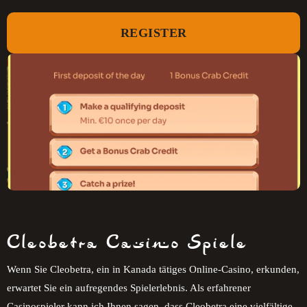
REGISTER
Cleobetra Casino Spiele
Wenn Sie Cleobetra, ein in Kanada tätiges Online-Casino, erkunden,
erwartet Sie ein aufregendes Spielerlebnis. Als erfahrener
Casinospieler kann ich Ihnen sagen, dass Cleobetra eine vielfältige